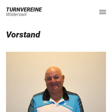
TURNVEREINE
Wilderswil
Vorstand
Jugendturnen
Damenturnverein
Turnverein
Männerriege